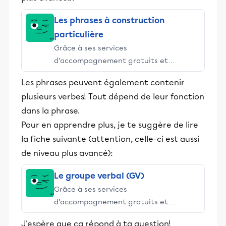
Les phrases à construction
particulière
Grâce à ses services
d’accompagnement gratuits et
stimulants, Alloprof engage les élèves
Les phrases peuvent également contenir
et leurs parents dans la réussite
plusieurs verbes! Tout dépend de leur fonction
éducative.
dans la phrase.
Pour en apprendre plus, je te suggère de lire
la fiche suivante (attention, celle-ci est aussi
de niveau plus avancé):
Le groupe verbal (GV)
Grâce à ses services
d’accompagnement gratuits et
stimulants, Alloprof engage les élèves
J'espère que ça répond à ta question!