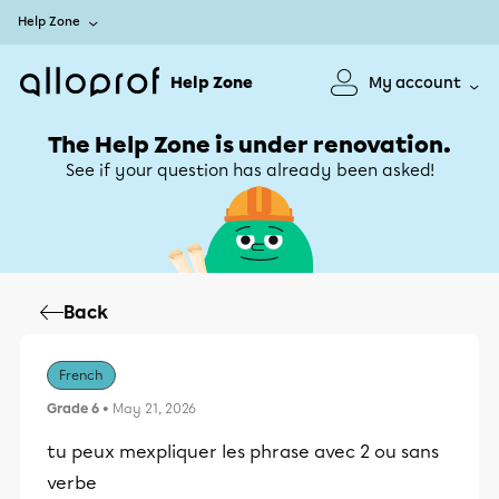
Help Zone
Help Zone
My account
The Help Zone is under renovation.
See if your question has already been asked!
Back
French
Grade 6
• May 21, 2026
tu peux mexpliquer les phrase avec 2 ou sans
verbe