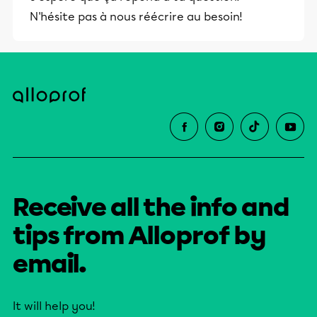
et leurs parents dans la réussite
N'hésite pas à nous réécrire au besoin!
éducative.
Receive all the info and
tips from Alloprof by
email.
It will help you!