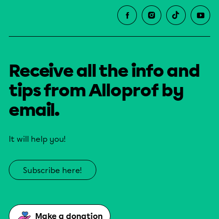
Receive all the info and
tips from Alloprof by
email.
It will help you!
Subscribe here!
Make a donation