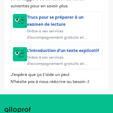
suivantes pour en savoir plus:
Trucs pour se préparer à un
examen de lecture
Grâce à ses services
d’accompagnement gratuits et
stimulants, Alloprof engage les élèves
et leurs parents dans la réussite
L'introduction d'un texte explicatif
éducative.
Grâce à ses services
d’accompagnement gratuits et
stimulants, Alloprof engage les élèves
J'espère que ça t'aide un peu!
et leurs parents dans la réussite
N'hésite pas à nous réécrire au besoin :)
éducative.