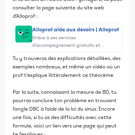
consulter la page suivante du site web
d’Alloprof :
Alloprof aide aux devoirs | Alloprof
Grâce à ses services
d’accompagnement gratuits et
stimulants, Alloprof engage les élèves
Tu y trouveras des explications détaillées, des
et leurs parents dans la réussite
exemples nombreux, et même un vidéo où un
éducative.
prof t’explique littéralement ce théorème.
Par la suite, connaissant la mesure de BD, tu
pourras conclure ton problème en trouvant
l’angle DBC à l’aide de la loi du sinus. Encore
une fois, si tu as des difficultés avec cette
formule, voici un lien vers une page qui peut
te l’expliquer :