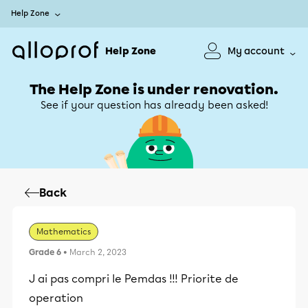
Help Zone
Help Zone
My account
The Help Zone is under renovation.
See if your question has already been asked!
Back
Mathematics
Grade 6
• March 2, 2023
J ai pas compri le Pemdas !!! Priorite de
operation