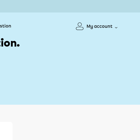
stion
My account
ion.