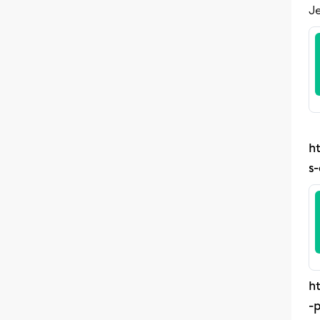
Je
h
s
h
-