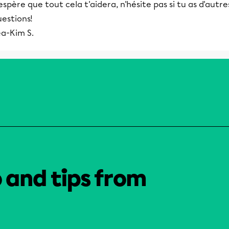
espère que tout cela t'aidera, n'hésite pas si tu as d'autre
estions!
ea-Kim S.
o and tips from