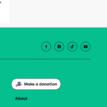
s
Make a donation
About