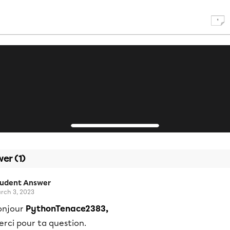
er (1)
tudent Answer
rch 3, 2023
onjour
PythonTenace2383,
rci pour ta question.