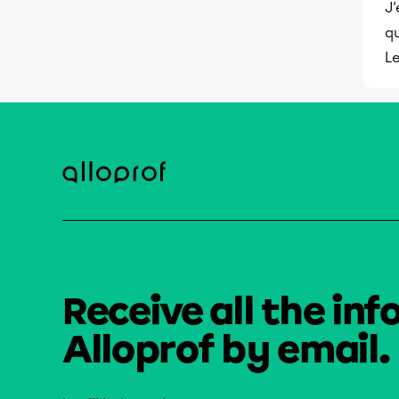
J'
qu
L
Receive all the inf
Alloprof by email.