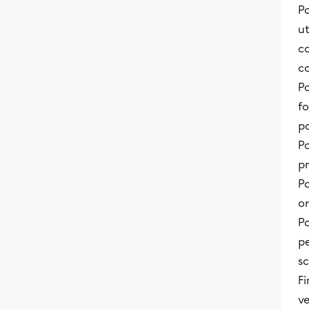
P
ut
co
c
Po
f
po
Po
pr
Po
o
Po
pe
sc
F
ve