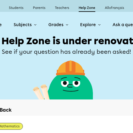
Students
Parents
Teachers
Help Zone
Allofrançais
e
Subjects
Grades
Explore
Ask a que
 Help Zone is under renovat
See if your question has already been asked!
Back
Mathematics