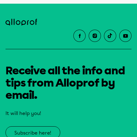
théropodes, tandis que tous les autres
groupes de Dinosaures, qualifiés de
« non aviens », sont éteints.
Receive all the info and
tips from Alloprof by
email.
It will help you!
Subscribe here!