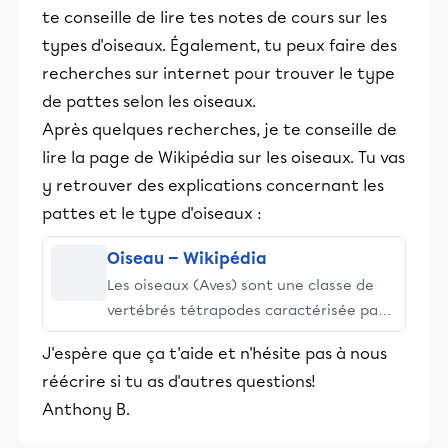
te conseille de lire tes notes de cours sur les
types d'oiseaux. Également, tu peux faire des
recherches sur internet pour trouver le type
de pattes selon les oiseaux.
Après quelques recherches, je te conseille de
lire la page de Wikipédia sur les oiseaux. Tu vas
y retrouver des explications concernant les
pattes et le type d'oiseaux :
Oiseau — Wikipédia
Les oiseaux (Aves) sont une classe de
vertébrés tétrapodes caractérisée par
la bipédie, des ailes et un bec sans
J'espère que ça t'aide et n'hésite pas à nous
dents. Survivant de l'extinction
réécrire si tu as d'autres questions!
Crétacé-Paléogène, les oiseaux
Anthony B.
modernes (Néornithes) sont les seuls
représentants actuels des dinosaures