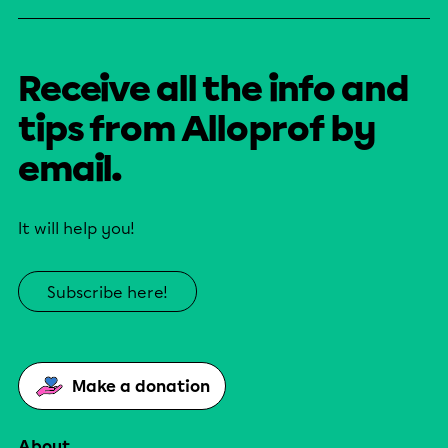
Receive all the info and
tips from Alloprof by
email.
It will help you!
Subscribe here!
Make a donation
About