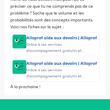
préciser ce que tu ne comprends pas de ce
problème ? Sache que le volume et les
probabilités sont des concepts importants.
Voici nos fiches sur le sujet :
Alloprof aide aux devoirs | Alloprof
Grâce à ses services
d’accompagnement gratuits et
stimulants, Alloprof engage les élèves
et leurs parents dans la réussite
Alloprof aide aux devoirs | Alloprof
éducative.
Grâce à ses services
d’accompagnement gratuits et
stimulants, Alloprof engage les élèves
À la prochaine !
et leurs parents dans la réussite
éducative.