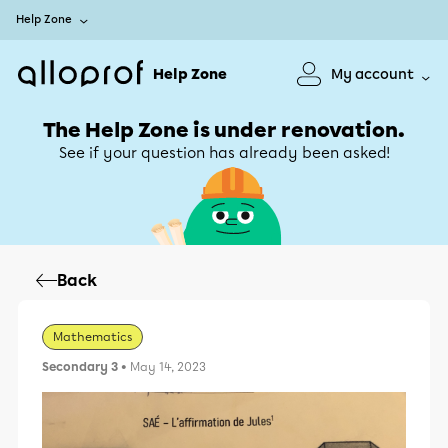
Help Zone
Help Zone
My account
The Help Zone is under renovation.
See if your question has already been asked!
Back
Mathematics
Secondary 3
• May 14, 2023