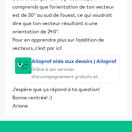
comprends que l'orientation de ton vecteur
est de 30° au sud de l'ouest, ce qui voudrait
dire que ton vecteur résultant a une
orientation de 240°.
Pour en apprendre plus sur l'addition de
vecteurs, c'est par ici!
Alloprof aide aux devoirs | Alloprof
Grâce à ses services
d’accompagnement gratuits et
stimulants, Alloprof engage les élèves
J'espère que ça répond à ta question!
et leurs parents dans la réussite
Bonne rentrée! :)
éducative.
Ariane