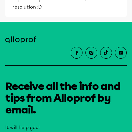
et leurs parents dans la réussite
résolution :D
éducative.
Receive all the info and
tips from Alloprof by
email.
It will help you!