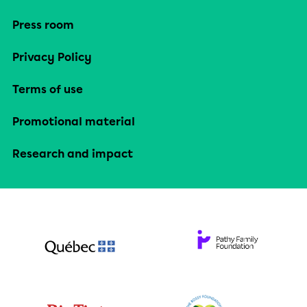
Press room
Privacy Policy
Terms of use
Promotional material
Research and impact