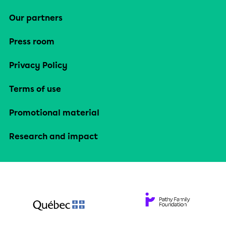
Our partners
Press room
Privacy Policy
Terms of use
Promotional material
Research and impact