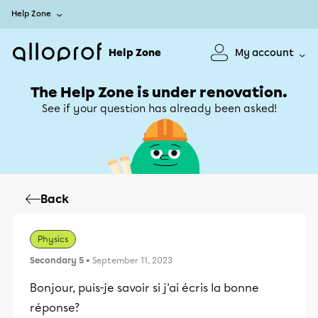
Help Zone
Help Zone
My account
The Help Zone is under renovation.
See if your question has already been asked!
Back
Physics
Secondary 5
• September 11, 2023
Bonjour, puis-je savoir si j'ai écris la bonne
réponse?