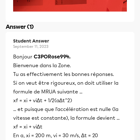
Answer (1)
Student Answer
September 11, 2023
Bonjour
C3PORose994.
Bienvenue dans la Zone.
Tu as effectivement les bonnes réponses.
Si on veut être rigoureux, on doit utiliser la
formule de MRUA suivante ...
xf = xi + vi∆t + 1/2(a∆t^2)
... et puisque que l'accélération est nulle (la
vitesse est constante), la formule devient ...
xf = xi + vi∆t
En a, xi = 200 m, vi = 30 m/s, ∆t = 20