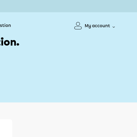
stion
My account
ion.