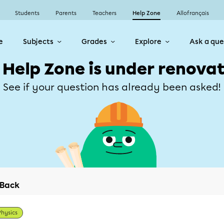
Students
Parents
Teachers
Help Zone
Allofrançais
e
Subjects
Grades
Explore
Ask a que
 Help Zone is under renovat
See if your question has already been asked!
Back
Physics