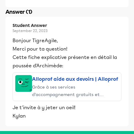
Answer (1)
Student Answer
September 22, 2023
Bonjour TigreAgile,
Merci pour ta question!
Cette fiche explicative présente en détail la
poussée d'Archimède:
Alloprof aide aux devoirs | Alloprof
Grâce à ses services
d’accompagnement gratuits et
stimulants, Alloprof engage les élèves
Je t'invite à y jeter un oeil!
et leurs parents dans la réussite
Kylan
éducative.