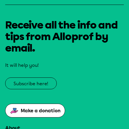
Receive all the info and
tips from Alloprof by
email.
It will help you!
Subscribe here!
Make a donation
About