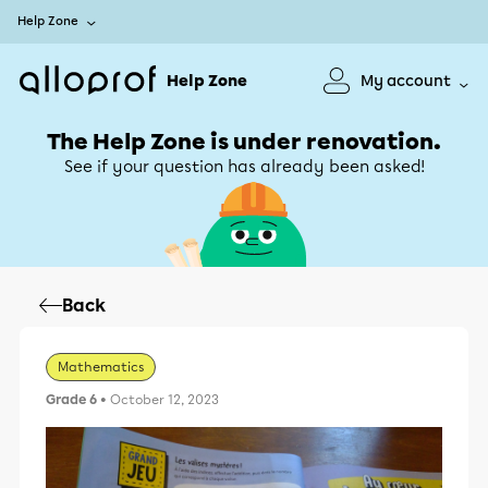
Help Zone
Help Zone
My account
The Help Zone is under renovation.
See if your question has already been asked!
Back
Mathematics
Grade 6
• October 12, 2023