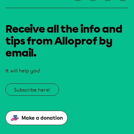
Receive all the info and
tips from Alloprof by
email.
It will help you!
Subscribe here!
Make a donation