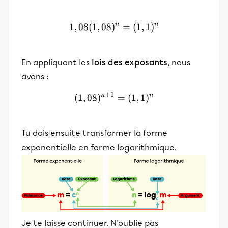
n
n
1
,
08
(
1
,
08
)
1,08(1,08)^n=(1,1)^n
=
(
1
,
1
)
En appliquant les
lois des exposants
, nous
avons :
+
1
n
n
(
1
,
08
)
(1,08)^{n+1}=(1,1)^n
=
(
1
,
1
)
Tu dois ensuite transformer la forme
exponentielle en forme logarithmique.
Je te laisse continuer. N'oublie pas