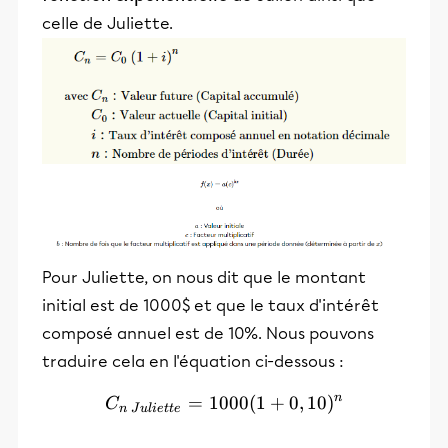
celle de Juliette.
Pour Juliette, on nous dit que le montant
initial est de 1000$ et que le taux d'intérêt
composé annuel est de 10%. Nous pouvons
traduire cela en l'équation ci-dessous :
n
=
1000
C_{n~Juliette}=1000(1+0
(
1
+
0
,
10
)
C
n
J
u
l
i
e
tt
e