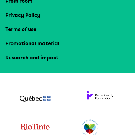
Press room
Privacy Policy
Terms of use
Promotional material
Research and impact