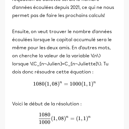
d'années écoulées depuis 2021, ce qui ne nous
permet pas de faire les prochains calculs!
Ensuite, on veut trouver le nombre d'années
écoulées lorsque le capital accumulé sera le
même pour les deux amis. En d'autres mots,
on cherche la valeur de la variable \(n\)
lorsque \(C_{n~Julien}=C_{n~Juliette}\). Tu
dois donc résoudre cette équation :
n
n
1080
(
1
,
08
)
=
1080(1,08)^n=1000(1,1)^
1000
(
1
,
1
)
Voici le début de la résolution :
1080
\frac{1080}{1000}(1,08)^
n
n
(
1
,
08
)
=
(
1
,
1
)
1000