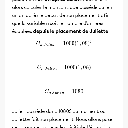
alors calculer le montant que possède Julien
un an après le début de son placement afin
que la variable n soit le nombre d'années
écoulées
depuis le placement de Juliette
.
1
=
1000
C_{n~Julien}=1000(1,08)
(
1
,
08
)
C
n
J
u
l
i
e
n
=
C_{n~Julien}=1000(1,08)
1000
(
1
,
08
)
C
n
J
u
l
i
e
n
C_{n~Julien}=1080
=
1080
C
n
J
u
l
i
e
n
Julien possède donc 1080$ au moment où
Juliette fait son placement. Nous allons poser
cela comme notre valeur initiale. L'équation