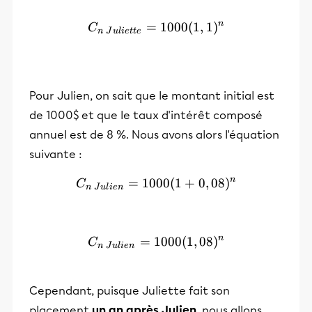
n
=
C_{n~Juliette}=1000(1,1)
1000
(
1
,
1
)
C
n
J
u
l
i
e
tt
e
Pour Julien, on sait que le montant initial est
de 1000$ et que le taux d'intérêt composé
annuel est de 8 %. Nous avons alors l'équation
suivante :
n
=
1000
C_{n~Julien}=1000(1+0,
(
1
+
0
,
08
)
C
n
J
u
l
i
e
n
n
=
1000
C_{n~Julien}=1000(1,08)
(
1
,
08
)
C
n
J
u
l
i
e
n
Cependant, puisque Juliette fait son
placement
un an après Julien
, nous allons