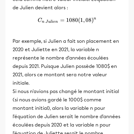
de Julien devient alors :
n
=
1080
C_{n~Julien}=1080(1,08)
(
1
,
08
)
C
n
J
u
l
i
e
n
Par exemple, si Julien a fait son placement en
2020 et Juliette en 2021, la variable n
représente le nombre d'années écoulées
depuis 2021. Puisque Julien possède 1080$ en
2021, alors ce montant sera notre valeur
initiale.
Si nous n'avions pas changé le montant initial
(si nous avions gardé le 1000$ comme
montant initial), alors la variable n pour
l'équation de Julien serait le nombre d'années
écoulées depuis 2020 et la variable n pour
l'équation de Juliette serait le nombre