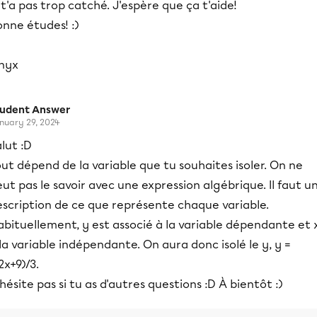
 t'a pas trop catché. J'espère que ça t'aide!
nne études! :)
nyx
tudent Answer
nuary 29, 2024
lut :D
ut dépend de la variable que tu souhaites isoler. On ne
ut pas le savoir avec une expression algébrique. Il faut u
escription de ce que représente chaque variable.
bituellement, y est associé à la variable dépendante et 
la variable indépendante. On aura donc isolé le y, y =
2x+9)/3.
hésite pas si tu as d'autres questions :D À bientôt :)