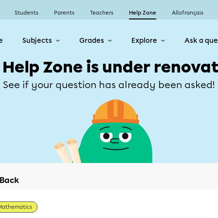
Students
Parents
Teachers
Help Zone
Allofrançais
e
Subjects
Grades
Explore
Ask a que
 Help Zone is under renovat
See if your question has already been asked!
Back
Mathematics