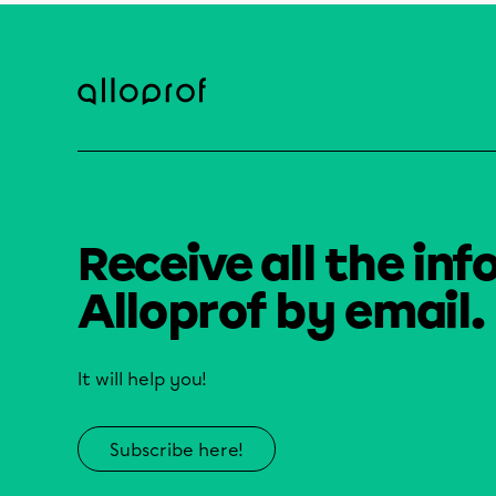
Receive all the inf
Alloprof by email.
It will help you!
Subscribe here!