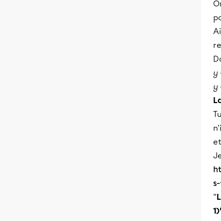
O
po
Ai
r
D
y 
y 
La
T
n'
et
Je
h
s
"
L
1)