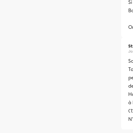
Si
Bo
O
S
Ja
Sa
To
pe
d
Ha
à 
(1
N'