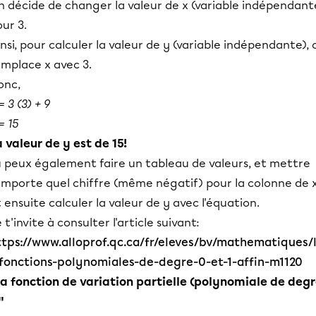
n décide de changer la valeur de x (variable indépendant
ur 3.
nsi, pour calculer la valeur de y (variable indépendante), 
emplace x avec 3.
onc,
= 3 (3) + 9
= 15
 valeur de y est de 15!
u peux également faire un tableau de valeurs, et mettre
importe quel chiffre (même négatif) pour la colonne de x
 ensuite calculer la valeur de y avec l'équation.
 t'invite à consulter l'article suivant:
ttps://www.alloprof.qc.ca/fr/eleves/bv/mathematiques/
-fonctions-polynomiales-de-degre-0-et-1-affin-m1120
a fonction de variation partielle (polynomiale de deg
"