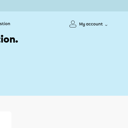
stion
My account
ion.