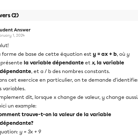
ers (2)
tudent Answer
bruary 1, 2024
lut!
a forme de base de cette équation est
y = ax + b
, où
y
eprésente
la variable dépendante
et
x,
la variable
ndépendante
, et a / b des nombres constants.
ns cet exercice en particulier, on te demande d'identifie
s variables.
mplement dit, lorsque x change de valeur, y change aussi
ici un example:
omment trouve-t-on la valeur de la variable
ndépendante?
quation:
y = 3x + 9