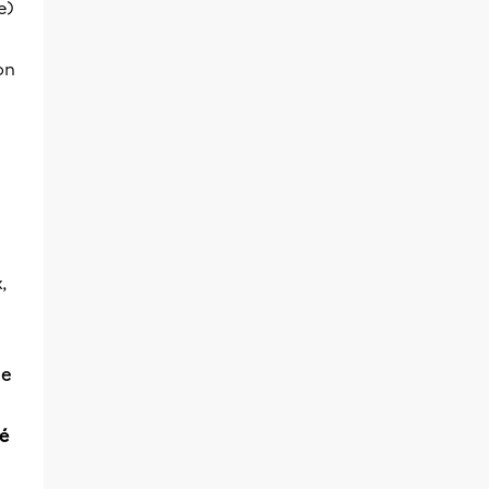
e)
on
,
le
ré