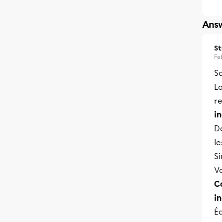
Answ
S
Fe
Sa
L
r
i
Da
le
Si
Vo
C
i
É