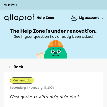
Help Zone
Help Zone
My account
The Help Zone is under renovation.
See if your question has already been asked!
Back
Mathematics
Secondary 1
• January 31, 2024
C'est quoi A ▴= √P(p-a) (p-b) (p-c) = ?