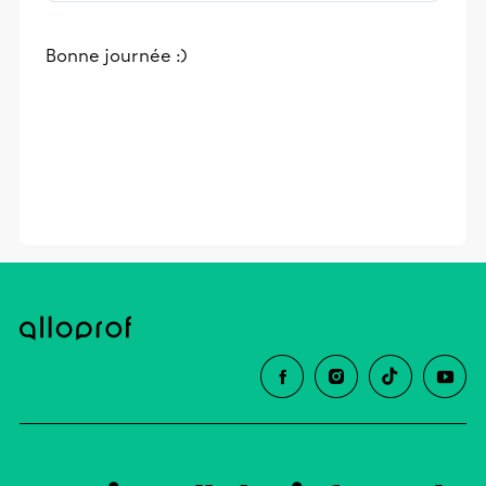
stimulants, Alloprof engage les élèves
et leurs parents dans la réussite
Bonne journée :)
éducative.