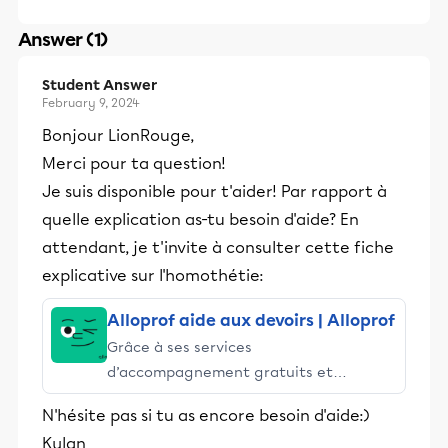
Answer (1)
Student Answer
February 9, 2024
Bonjour LionRouge,
Merci pour ta question!
Je suis disponible pour t'aider! Par rapport à
quelle explication as-tu besoin d'aide? En
attendant, je t'invite à consulter cette fiche
explicative sur l'homothétie:
Alloprof aide aux devoirs | Alloprof
Grâce à ses services
d’accompagnement gratuits et
stimulants, Alloprof engage les élèves
N'hésite pas si tu as encore besoin d'aide:)
et leurs parents dans la réussite
Kylan
éducative.