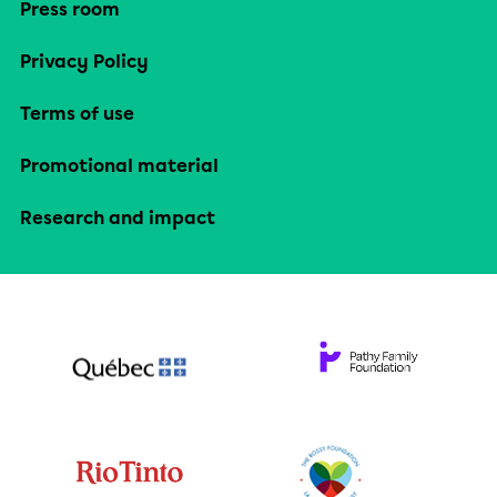
Press room
Privacy Policy
Terms of use
Promotional material
Research and impact