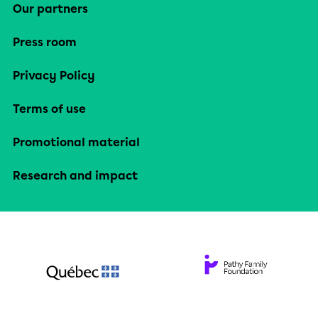
Our partners
Press room
Privacy Policy
Terms of use
Promotional material
Research and impact