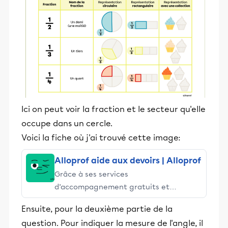
Ici on peut voir la fraction et le secteur qu'elle
occupe dans un cercle.
Voici la fiche où j'ai trouvé cette image:
Alloprof aide aux devoirs | Alloprof
Grâce à ses services
d’accompagnement gratuits et
stimulants, Alloprof engage les élèves
Ensuite, pour la deuxième partie de la
et leurs parents dans la réussite
question. Pour indiquer la mesure de l'angle, il
éducative.