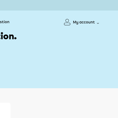
stion
My account
ion.