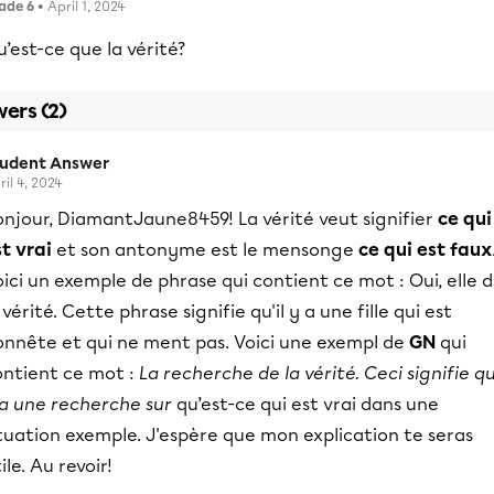
ade 6
• April 1, 2024
’est-ce que la vérité?
ers (2)
tudent Answer
ril 4, 2024
onjour, DiamantJaune8459! La vérité veut signifier
ce qui
st vrai
et son antonyme est le mensonge
ce qui est faux
ici un exemple de phrase qui contient ce mot : Oui, elle d
 vérité. Cette phrase signifie qu'il y a une fille qui est
onnête et qui ne ment pas. Voici une exempl de
GN
qui
ontient ce mot :
La recherche de la vérité. Ceci signifie qu'
 a une recherche sur
qu’est-ce qui est vrai dans une
tuation exemple. J'espère que mon explication te seras
ile. Au revoir!