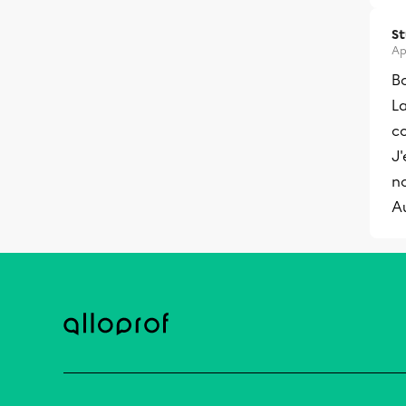
S
Ap
Bo
La
co
J'
no
A