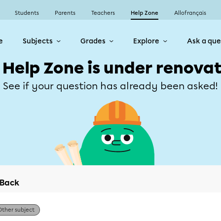
Students
Parents
Teachers
Help Zone
Allofrançais
e
Subjects
Grades
Explore
Ask a que
 Help Zone is under renovat
See if your question has already been asked!
Back
Other subject