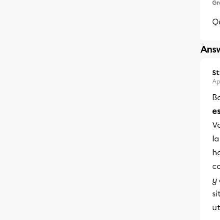
Gr
Qu
Answ
S
Ap
B
e
Vo
la
h
c
y
si
ut