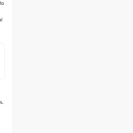
la
l
s,