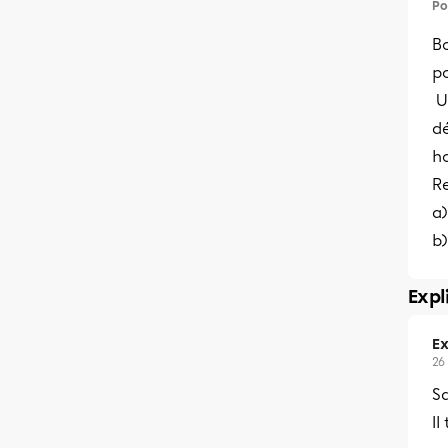
Po
B
p
Un
d
ho
R
a
b)
Expl
Ex
26
Sa
Il