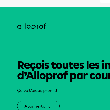
Reçois toutes les i
d’Alloprof par cour
Ça va t’aider, promis!
Abonne-toi ici!