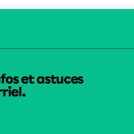
nfos et astuces
riel.