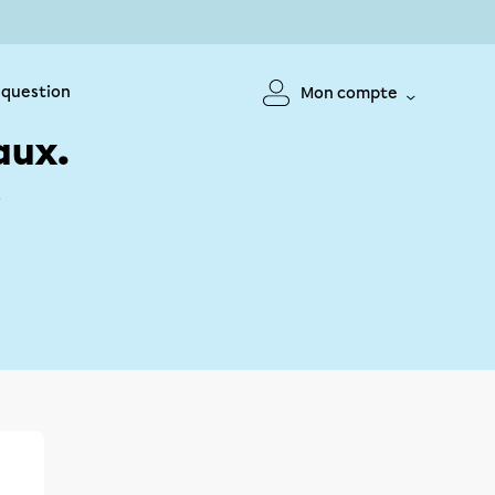
 question
Mon compte
aux.
!