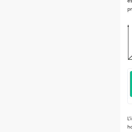
es
pr
L'
ho