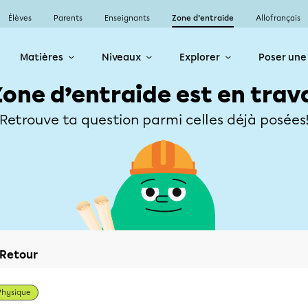
Élèves
Parents
Enseignants
Zone d’entraide
Allofrançais
Matières
Niveaux
Explorer
Poser une
Zone d’entraide est en trav
Retrouve ta question parmi celles déjà posées
Retour
Physique