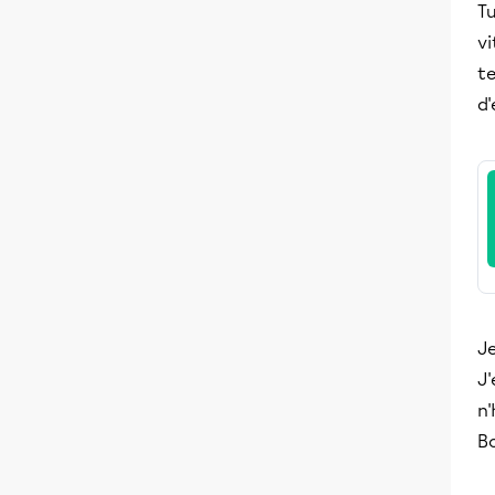
Tu
vi
t
d'
Je
J'
n'
Bo