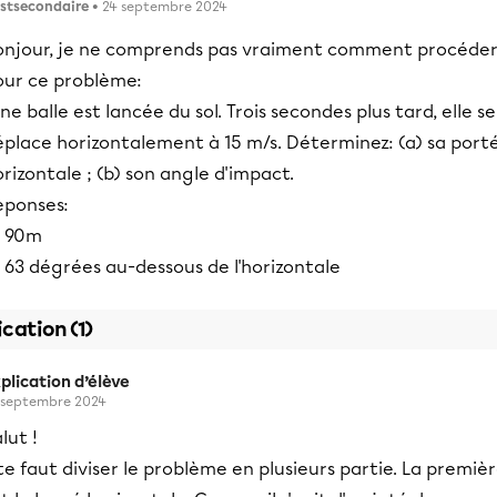
stsecondaire
• 24 septembre 2024
onjour, je ne comprends pas vraiment comment procéde
our ce problème:
e balle est lancée du sol. Trois secondes plus tard, elle se
éplace horizontalement à 15 m/s. Déterminez: (a) sa port
rizontale ; (b) son angle d'impact.
eponses:
) 90m
 63 dégrées au-dessous de l'horizontale
ication (1)
plication d’élève
 septembre 2024
lut !
 te faut diviser le problème en plusieurs partie. La premiè