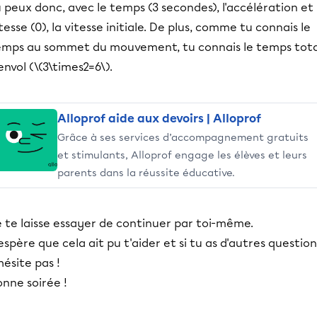
 peux donc, avec le temps (3 secondes), l'accélération et 
tesse (0), la vitesse initiale. De plus, comme tu connais le
emps au sommet du mouvement, tu connais le temps tota
envol (\(3\times2=6\).
Alloprof aide aux devoirs | Alloprof
Grâce à ses services d’accompagnement gratuits
et stimulants, Alloprof engage les élèves et leurs
parents dans la réussite éducative.
 te laisse essayer de continuer par toi-même.
espère que cela ait pu t'aider et si tu as d'autres question
hésite pas !
nne soirée !