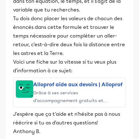
dans ton équation, le temps, et il s'agit de la
variable que tu recherches.
Tu dois donc placer les valeurs de chacun des
énoncés dans cette formule et trouver le
temps nécessaire pour compléter un aller-
retour, c'est-à-dire deux fois la distance entre
les astres et la Terre.
Voici une fiche sur la vitesse si tu veux plus
d'information à ce sujet:
Alloprof aide aux devoirs | Alloprof
Grâce à ses services
d’accompagnement gratuits et
stimulants, Alloprof engage les élèves
J'espère que ça t'aide et n'hésite pas à nous
et leurs parents dans la réussite
réécrire si tu as d'autres questions!
éducative.
Anthony B.