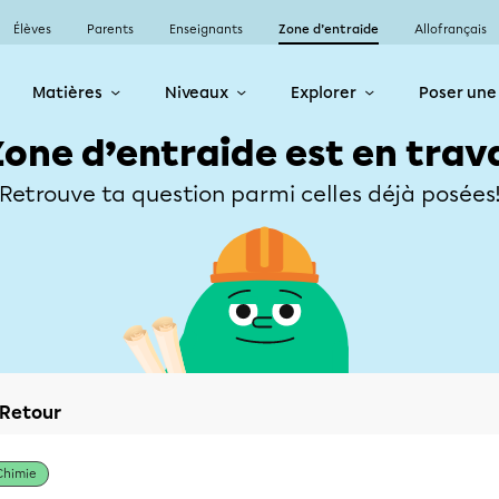
Élèves
Parents
Enseignants
Zone d’entraide
Allofrançais
Matières
Niveaux
Explorer
Poser une
Zone d’entraide est en trav
Retrouve ta question parmi celles déjà posées
Retour
Chimie