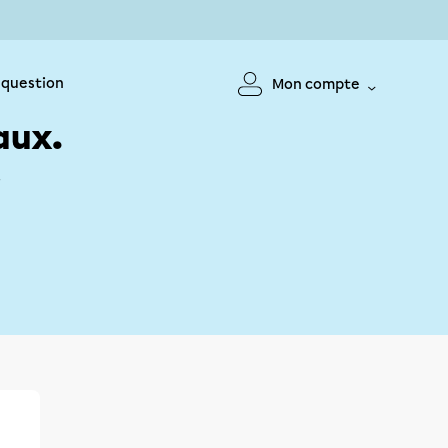
 question
Mon compte
aux.
!