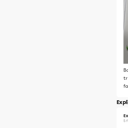
Bo
tr
fa
Expl
Ex
5 