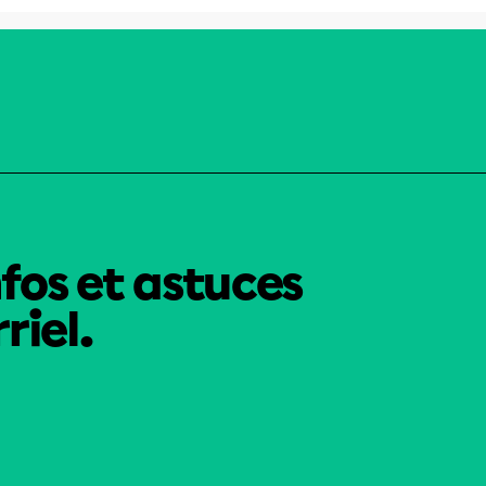
nfos et astuces
riel.