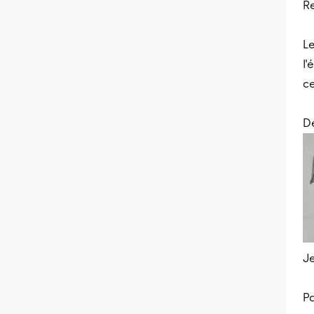
R
Le
l'
ce
De
Je
Pa