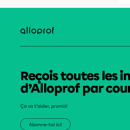
Reçois toutes les i
d’Alloprof par cour
Ça va t’aider, promis!
Abonne-toi ici!