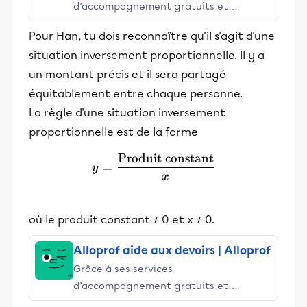
d’accompagnement gratuits et
stimulants, Alloprof engage les élèves
Pour Han, tu dois reconnaître qu'il s'agit d'une
et leurs parents dans la réussite
situation inversement proportionnelle. Il y a
éducative.
un montant précis et il sera partagé
équitablement entre chaque personne.
La règle d'une situation inversement
proportionnelle est de la forme
Produit constant
y=\dfrac{\text{Produit c
=
y
x
où le produit constant ≠ 0 et x ≠ 0.
Alloprof aide aux devoirs | Alloprof
Grâce à ses services
d’accompagnement gratuits et
stimulants, Alloprof engage les élèves