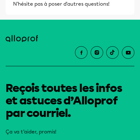
N'hésite pas à poser d'autres questions!
et leurs parents dans la réussite
éducative.
Reçois toutes les infos
et astuces d’Alloprof
par courriel.
Ça va t’aider, promis!