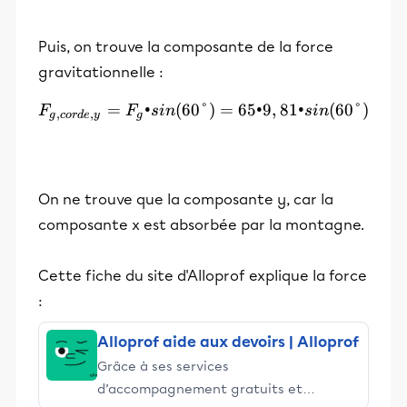
Puis, on trouve la composante de la force
gravitationnelle :
=
•
(
60°
F_{g,corde,y} = F_g•sin(6
)
=
65•9
,
81•
(
60°
)
F
F
s
in
s
in
,
,
g
cor
d
e
y
g
On ne trouve que la composante y, car la
composante x est absorbée par la montagne.
Cette fiche du site d'Alloprof explique la force
:
Alloprof aide aux devoirs | Alloprof
Grâce à ses services
d’accompagnement gratuits et