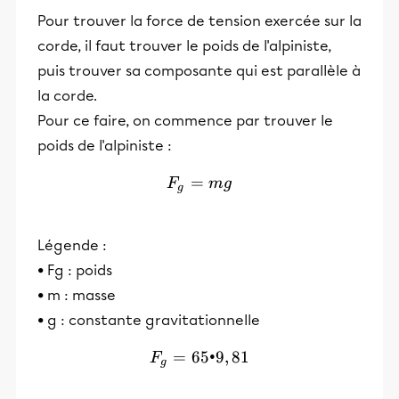
Pour trouver la force de tension exercée sur la
corde, il faut trouver le poids de l'alpiniste,
puis trouver sa composante qui est parallèle à
la corde.
Pour ce faire, on commence par trouver le
poids de l'alpiniste :
=
F_g = mg
F
m
g
g
Légende :
• Fg : poids
• m : masse
• g : constante gravitationnelle
=
65•9
F_g = 65•9,81
,
81
F
g