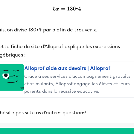
5
=
180•4
5x = 180•4
x
is, on divise 180•4 par 5 afin de trouver x.
tte fiche du site d'Alloprof explique les expressions
gébriques :
Alloprof aide aux devoirs | Alloprof
Grâce à ses services d’accompagnement gratuits
et stimulants, Alloprof engage les élèves et leurs
parents dans la réussite éducative.
hésite pas si tu as d'autres questions!