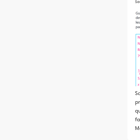
Se
Sa
pr
qu
fa
Me