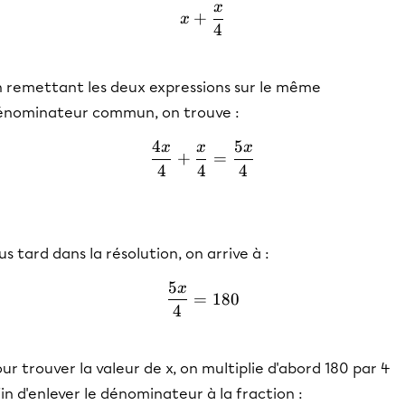
x
x + \frac{x}{4}
+
x
4
n remettant les deux expressions sur le même
énominateur commun, on trouve :
4
5
x
x
x
\frac{4x}{4} + \frac{x}{
+
=
4
4
4
us tard dans la résolution, on arrive à :
5
x
\frac{5x}{4} = 180
=
180
4
ur trouver la valeur de x, on multiplie d'abord 180 par 4
in d'enlever le dénominateur à la fraction :