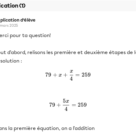
ication (1)
plication d’élève
 mars 2025
rci pour ta question!
ut d'abord, relisons les première et deuxième étapes de 
solution :
x
79 + x + \frac{x}{4} = 2
79
+
+
=
259
x
4
5
x
79 + \frac{5x}{4} = 259
79
+
=
259
4
ns la première équation, on a l'addition