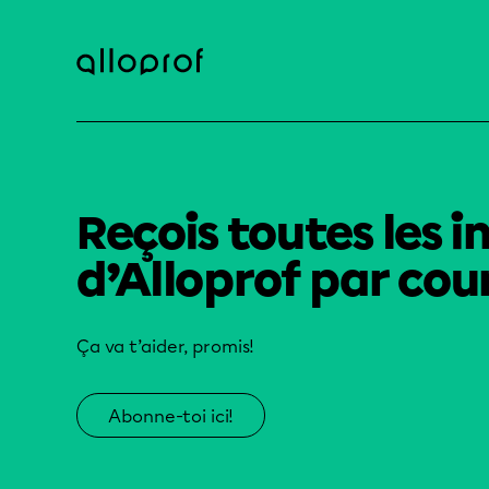
Reçois toutes les i
d’Alloprof par cour
Ça va t’aider, promis!
Abonne-toi ici!