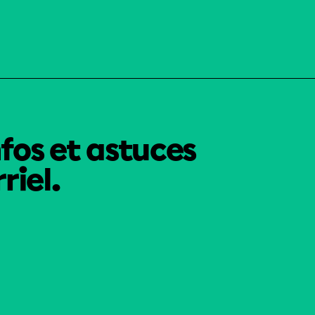
nfos et astuces
riel.