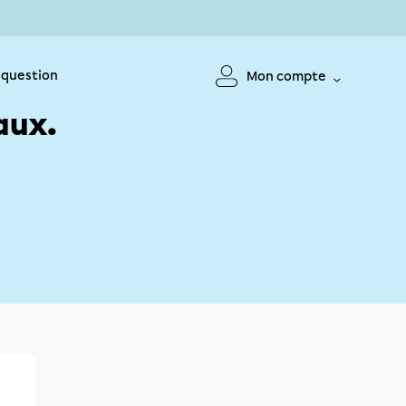
 question
Mon compte
aux.
!