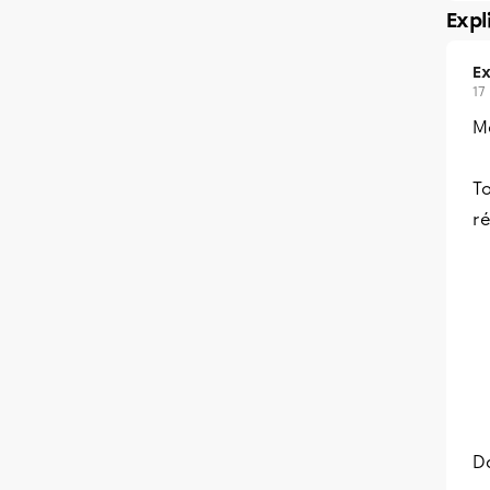
Expl
Ex
17
Me
To
ré
Da