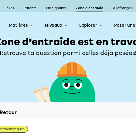
Élèves
Parents
Enseignants
Zone d’entraide
Allofrançais
Matières
Niveaux
Explorer
Poser une
Zone d’entraide est en trav
Retrouve ta question parmi celles déjà posées
Retour
Mathématiques