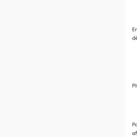
E
d
Pl
Po
af