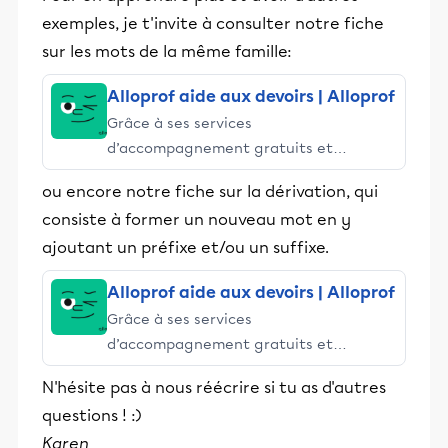
exemples, je t'invite à consulter notre fiche
sur les mots de la même famille:
Alloprof aide aux devoirs | Alloprof
Grâce à ses services
d’accompagnement gratuits et
stimulants, Alloprof engage les élèves
ou encore notre fiche sur la dérivation, qui
et leurs parents dans la réussite
consiste à former un nouveau mot en y
éducative.
ajoutant un préfixe et/ou un suffixe.
Alloprof aide aux devoirs | Alloprof
Grâce à ses services
d’accompagnement gratuits et
stimulants, Alloprof engage les élèves
N'hésite pas à nous réécrire si tu as d'autres
et leurs parents dans la réussite
questions ! :)
éducative.
Karen