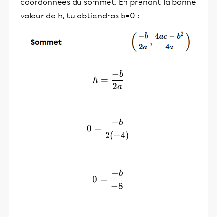
coordonnées du sommet. En prenant la bonne
valeur de h, tu obtiendras b=0 :
−
b
h=\frac{-b}{2a}
=
h
2
a
−
b
0=\frac{-b}{2(-4)}
0
=
2
(
−
4
)
−
b
0=\frac{-b}{-8}
0
=
−
8