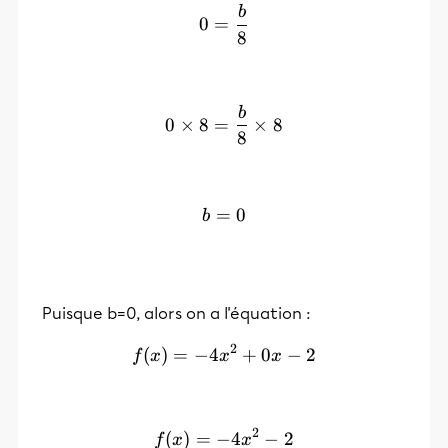
b
0=\frac{b}{8}
0
=
8
b
0 \times 8=\frac{b}{8} \t
0
×
8
=
×
8
8
=
b=0
0
b
Puisque b=0, alors on a l'équation :
2
(
)
=
−
4
f(x)=-4x^2+0x-2
+
0
−
2
f
x
x
x
2
(
)
=
−
f(x)=-4x^2-2
4
−
2
f
x
x