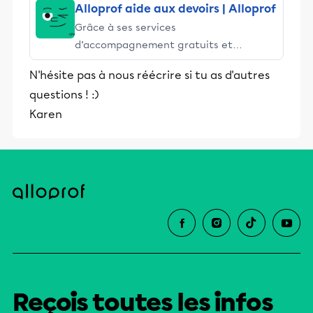
Alloprof aide aux devoirs | Alloprof
Grâce à ses services
d’accompagnement gratuits et
stimulants, Alloprof engage les élèves
N'hésite pas à nous réécrire si tu as d'autres
et leurs parents dans la réussite
questions ! :)
éducative.
Karen
Reçois toutes les infos