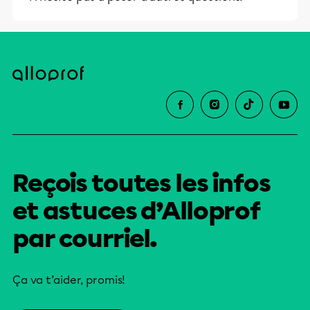
et leurs parents dans la réussite
éducative.
Reçois toutes les infos
et astuces d’Alloprof
par courriel.
Ça va t’aider, promis!