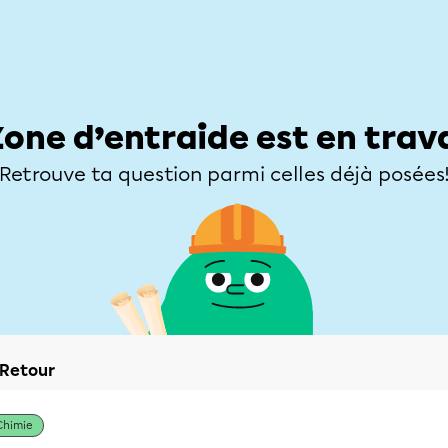
Élèves
Parents
Enseignants
Zone d’entraide
Allofrançais
Matières
Niveaux
Explorer
Poser une
Zone d’entraide est en trav
Retrouve ta question parmi celles déjà posées
Retour
Chimie