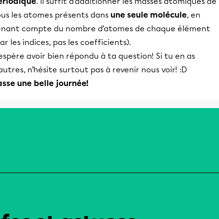
ériodique
. Il suffit d’additionner les masses atomiques de
ous les atomes présents dans
une seule molécule
, en
enant compte du nombre d’atomes de chaque élément
ar les indices, pas les coefficients).
espère avoir bien répondu à ta question! Si tu en as
autres, n’hésite surtout pas à revenir nous voir! :D
asse une belle journée!