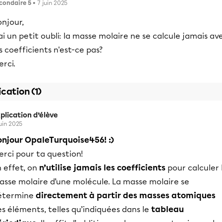
condaire 5
• 7 juin 2025
njour,
ai un petit oubli: la masse molaire ne se calcule jamais av
s coefficients n'est-ce pas?
rci.
ication (1)
plication d’élève
juin 2025
onjour OpaleTurquoise456! :)
rci pour ta question!
 effet, on
n’utilise jamais les coefficients
pour calculer 
asse molaire d’une molécule. La masse molaire se
étermine
directement à partir des masses atomiques
s éléments, telles qu’indiquées dans le
tableau