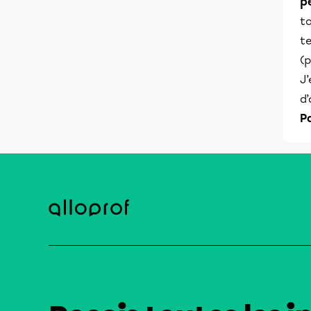
p
t
t
(p
J’
d’
P