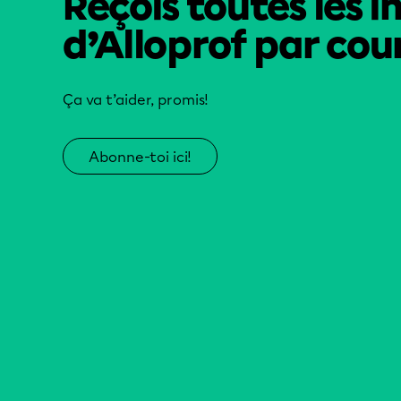
Reçois toutes les i
d’Alloprof par cour
Ça va t’aider, promis!
Abonne-toi ici!