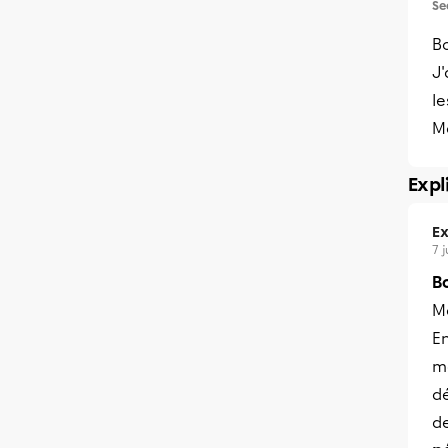
Se
Bo
J'
le
Me
Expl
Ex
7 
B
Me
En
m
d
de