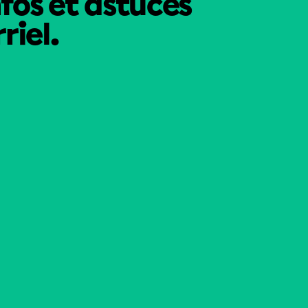
nfos et astuces
riel.