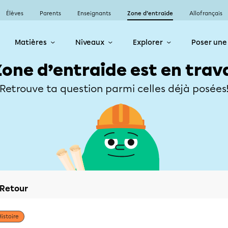
Élèves
Parents
Enseignants
Zone d’entraide
Allofrançais
Matières
Niveaux
Explorer
Poser une
Zone d’entraide est en trav
Retrouve ta question parmi celles déjà posées
Retour
Histoire