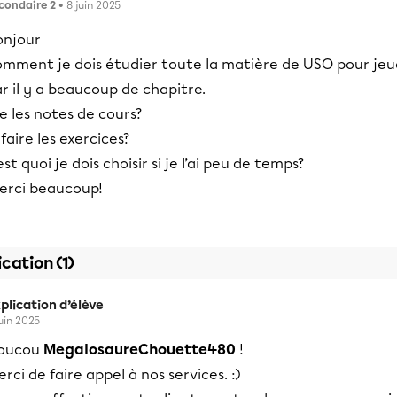
condaire 2
• 8 juin 2025
onjour
omment je dois étudier toute la matière de USO pour jeu
r il y a beaucoup de chapitre.
re les notes de cours?
faire les exercices?
est quoi je dois choisir si je l’ai peu de temps?
erci beaucoup!
ication (1)
plication d’élève
juin 2025
oucou
MegalosaureChouette480
!
rci de faire appel à nos services. :)