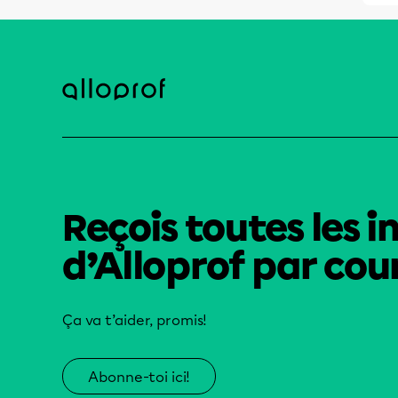
Reçois toutes les i
d’Alloprof par cour
Ça va t’aider, promis!
Abonne-toi ici!