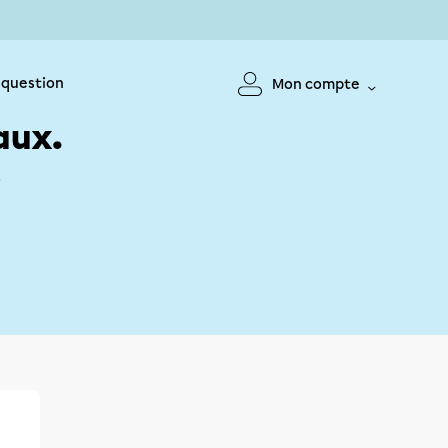
 question
Mon compte
aux.
!