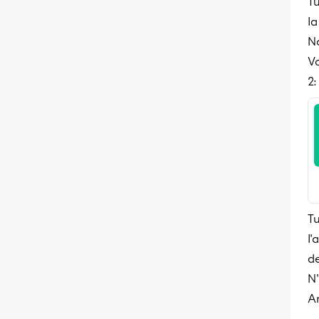
Tu
la
No
Vo
2:
T
l'
de
N'
A