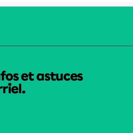
nfos et astuces
riel.