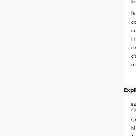
Se
B
c
ca
li
re
c’
m
Expl
Ex
8 
C
Me