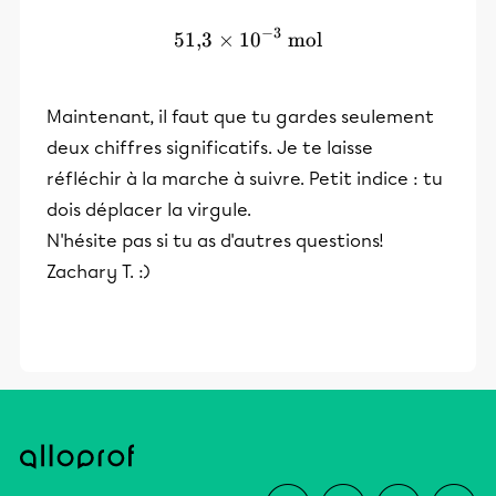
−
3
51
,
3
×
1
51{,}3 \times 10^{-3}~\t
0
mol
Maintenant, il faut que tu gardes seulement
deux chiffres significatifs. Je te laisse
réfléchir à la marche à suivre. Petit indice : tu
dois déplacer la virgule.
N'hésite pas si tu as d'autres questions!
Zachary T. :)