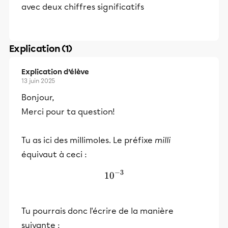
avec deux chiffres significatifs
Explication (1)
Explication d’élève
13 juin 2025
Bonjour,
Merci pour ta question!
Tu as ici des millimoles. Le préfixe
milli
équivaut
à ceci :
−
3
1
0
10^{-3}
Tu pourrais donc l'écrire de la manière
suivante :