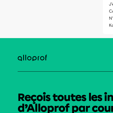
J
C
N'
K
Reçois toutes les i
d’Alloprof par cour