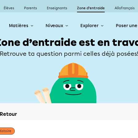
Élèves
Parents
Enseignants
Zone d’entraide
Allofrançais
Matières
Niveaux
Explorer
Poser une
Zone d’entraide est en trav
Retrouve ta question parmi celles déjà posées
Retour
Histoire