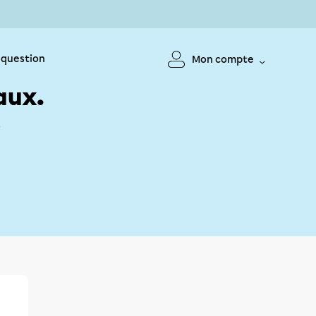
 question
Mon compte
aux.
!