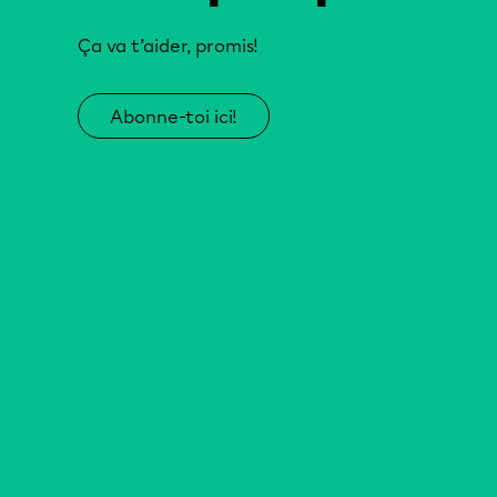
Ça va t’aider, promis!
Abonne-toi ici!