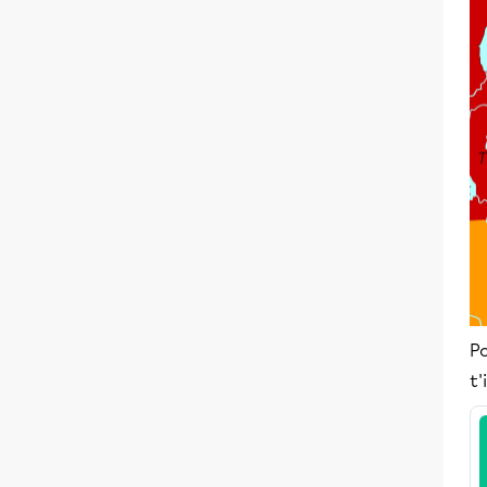
Po
t'