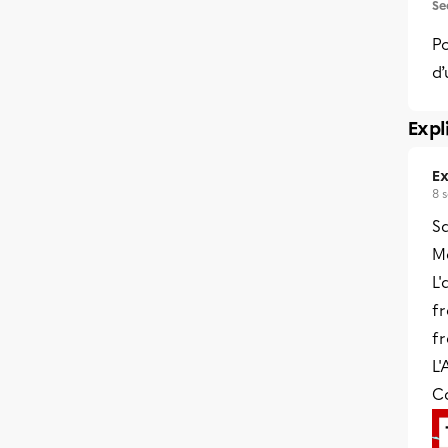
Se
Po
d’
Expl
Ex
8 
Sa
Me
L'
fr
fr
L'
C