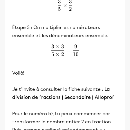
3
3
\frac{3}{5} \times \frac{
×
5
2
Étape 3 : On multiplie les numérateurs
ensemble et les dénominateurs ensemble.
3
×
3
9
\frac{3\times3}{5\times2
=
5
×
2
10
Voilà!
Je t'invite à consulter la fiche suivante :
La
division de fractions | Secondaire | Alloprof
Pour le numéro b), tu peux commencer par
transformer le nombre entier 2 en fraction.
Puis, comme expliqué précédemment, tu