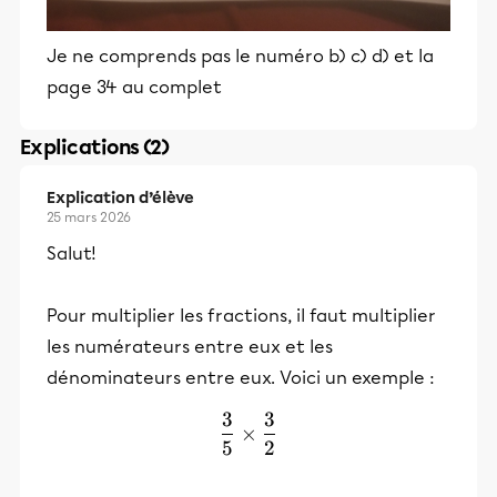
Je ne comprends pas le numéro b) c) d) et la
page 34 au complet
Explications (2)
Explication d’élève
25 mars 2026
Salut!
Pour multiplier les fractions, il faut multiplier
les numérateurs entre eux et les
dénominateurs entre eux. Voici un exemple :
3
3
\frac{3}{5} \times \frac{
×
5
2