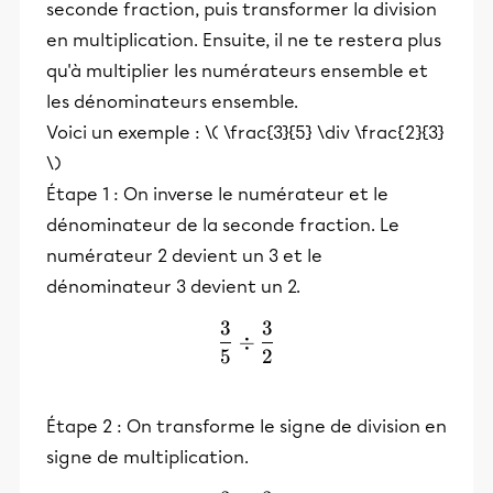
seconde fraction, puis transformer la division
en multiplication. Ensuite, il ne te restera plus
qu'à multiplier les numérateurs ensemble et
les dénominateurs ensemble.
Voici un exemple : \( \frac{3}{5} \div \frac{2}{3}
\)
Étape 1 : On inverse le numérateur et le
dénominateur de la seconde fraction. Le
numérateur 2 devient un 3 et le
dénominateur 3 devient un 2.
3
3
\frac{3}{5} \div \frac{3}
÷
5
2
Étape 2 : On transforme le signe de division en
signe de multiplication.