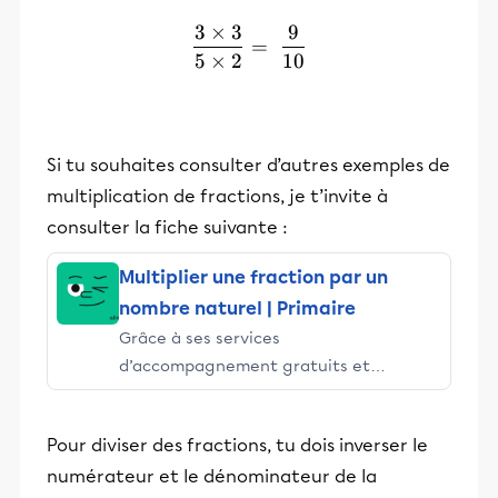
3
×
3
9
\frac{3\times3}{5\times2
=
5
×
2
10
Si tu souhaites consulter d’autres exemples de
multiplication de fractions, je t’invite à
consulter la fiche suivante :
Multiplier une fraction par un
nombre naturel | Primaire
Grâce à ses services
d’accompagnement gratuits et
stimulants, Alloprof engage les élèves
et leurs parents dans la réussite
Pour diviser des fractions, tu dois inverser le
éducative.
numérateur et le dénominateur de la