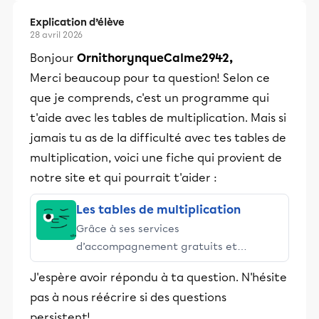
Explication d’élève
28 avril 2026
Bonjour
OrnithorynqueCalme2942,
Merci beaucoup pour ta question! Selon ce
que je comprends, c'est un programme qui
t'aide avec les tables de multiplication. Mais si
jamais tu as de la difficulté avec tes tables de
multiplication, voici une fiche qui provient de
notre site et qui pourrait t'aider :
Les tables de multiplication
Grâce à ses services
d’accompagnement gratuits et
stimulants, Alloprof engage les élèves
J'espère avoir répondu à ta question. N'hésite
et leurs parents dans la réussite
pas à nous réécrire si des questions
éducative.
persistent!