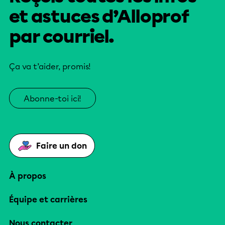
et astuces d’Alloprof
par courriel.
Ça va t’aider, promis!
Abonne-toi ici!
Faire un don
À propos
Équipe et carrières
Nous contacter