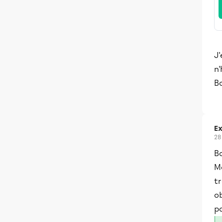
J'
n'
Bo
Ex
28
B
Me
t
ob
p