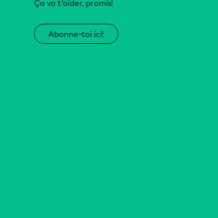
Ça va t’aider, promis!
Abonne-toi ici!