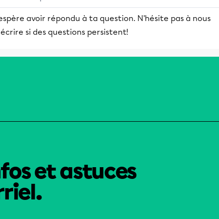
espère avoir répondu à ta question. N'hésite pas à nous
écrire si des questions persistent!
nfos et astuces
riel.