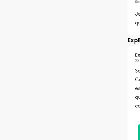
Se
Je
qu
Expl
Ex
28
Sa
Co
es
qu
ca