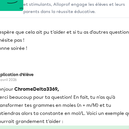
et stimulants, Alloprof engage les élèves et leurs
parents dans la réussite éducative.
espère que cela ait pu t'aider et si tu as d'autres question
hésite pas !
nne soirée !
plication d’élève
 avril 2026
onjour
ChromeDelta3369,
rci beaucoup pour ta question! En fait, tu n'as qu'à
ransformer tes grammes en moles (n = m/M) et tu
tiendras alors ta constante en mol/L. Voici un exemple q
ourrait grandement t'aider :