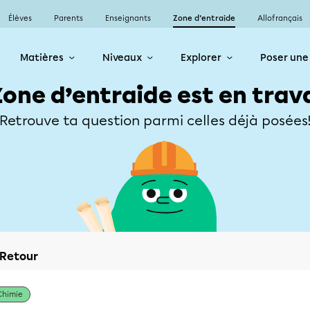
Élèves
Parents
Enseignants
Zone d’entraide
Allofrançais
Matières
Niveaux
Explorer
Poser une
Zone d’entraide est en trav
Retrouve ta question parmi celles déjà posées
Retour
Chimie