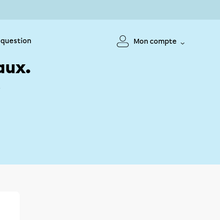
 question
Mon compte
aux.
!