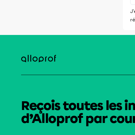
J'
ré
Reçois toutes les i
d’Alloprof par cour