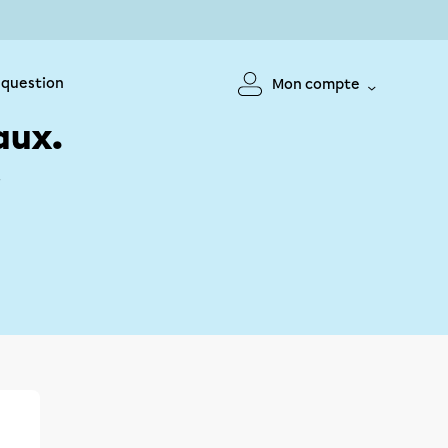
 question
Mon compte
aux.
!