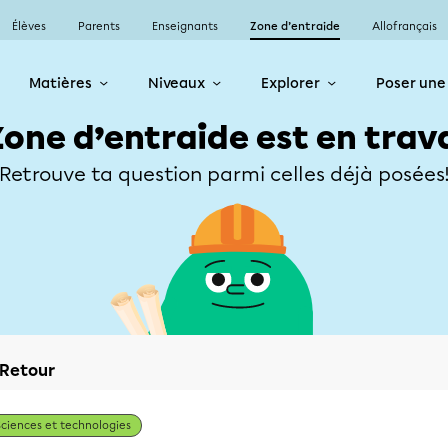
Élèves
Parents
Enseignants
Zone d’entraide
Allofrançais
Matières
Niveaux
Explorer
Poser une
Zone d’entraide est en trav
Retrouve ta question parmi celles déjà posées
Retour
Sciences et technologies