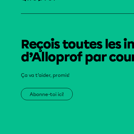
Reçois toutes les i
d’Alloprof par cour
Ça va t’aider, promis!
Abonne-toi ici!