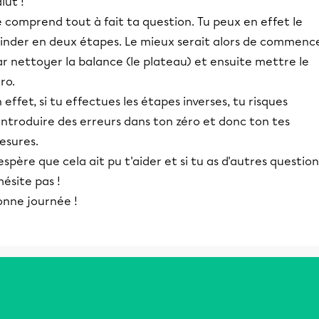
lut !
 comprend tout à fait ta question. Tu peux en effet le
cinder en deux étapes. Le mieux serait alors de commenc
r nettoyer la balance (le plateau) et ensuite mettre le
ro.
 effet, si tu effectues les étapes inverses, tu risques
introduire des erreurs dans ton zéro et donc ton tes
esures.
espère que cela ait pu t'aider et si tu as d'autres question
hésite pas !
onne journée !