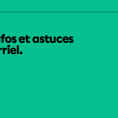
nfos et astuces
riel.