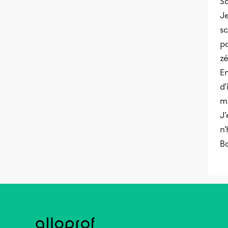
Sa
Je
s
pa
zé
En
d'
m
J'
n'
B