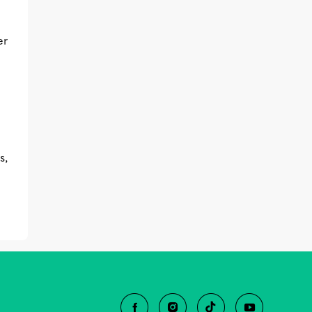
er
s,