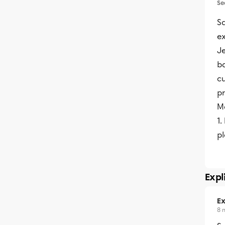
Se
Sa
e
Je
ba
cu
p
Ma
1.
pl
Expl
Ex
8 