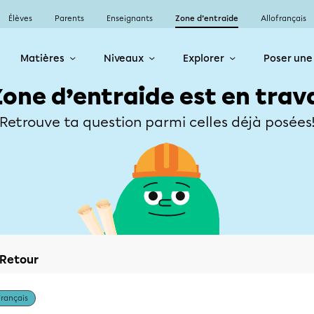
Élèves
Parents
Enseignants
Zone d’entraide
Allofrançais
Matières
Niveaux
Explorer
Poser une
Zone d’entraide est en trav
Retrouve ta question parmi celles déjà posées
Retour
Français