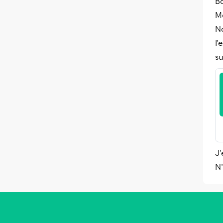
B
Me
No
l'
su
J'
N'