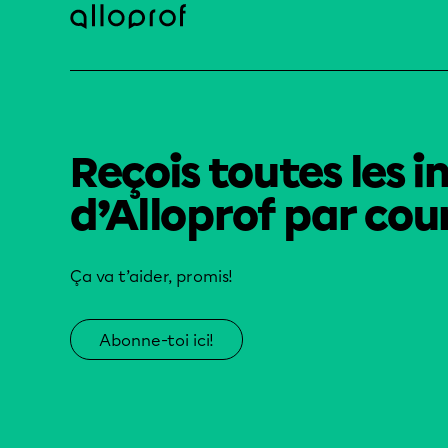
Reçois toutes les i
d’Alloprof par cour
Ça va t’aider, promis!
Abonne-toi ici!