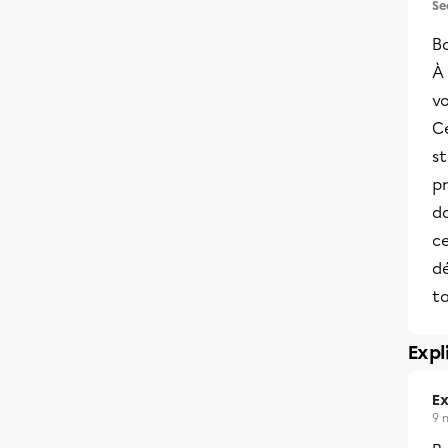
Se
Bo
À 
vo
C
st
pr
d
ce
dé
ta
Expl
Ex
9 