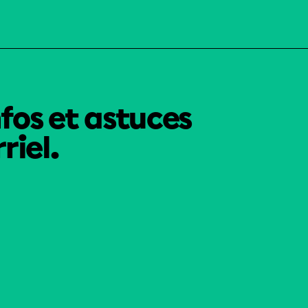
nfos et astuces
riel.