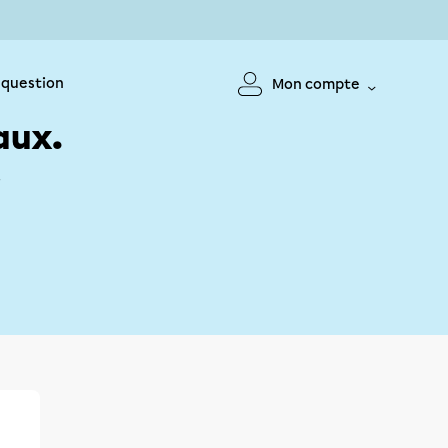
 question
Mon compte
aux.
!