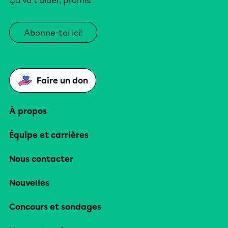
Ça va t’aider, promis!
Abonne-toi ici!
Faire un don
À propos
Équipe et carrières
Nous contacter
Nouvelles
Concours et sondages