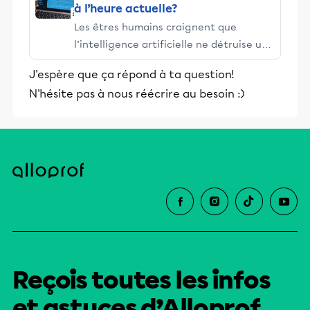
à l’heure actuelle?
Les êtres humains craignent que
l’intelligence artificielle ne détruise un
jour l'humanité. Tour d'horizon des
J'espère que ça répond à ta question!
risques liés à cette révolution
N'hésite pas à nous réécrire au besoin :)
technologique.
Reçois toutes les infos
et astuces d’Alloprof