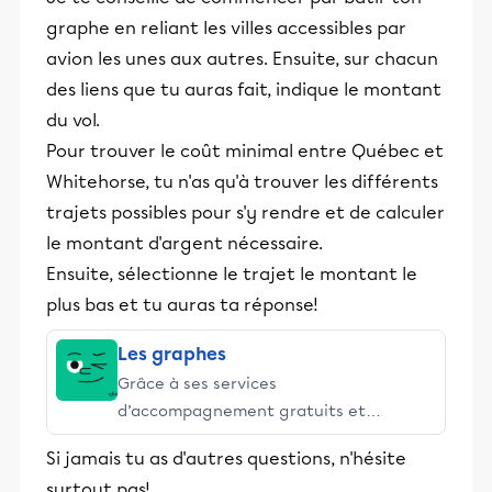
graphe en reliant les villes accessibles par
avion les unes aux autres. Ensuite, sur chacun
des liens que tu auras fait, indique le montant
du vol.
Pour trouver le coût minimal entre Québec et
Whitehorse, tu n'as qu'à trouver les différents
trajets possibles pour s'y rendre et de calculer
le montant d'argent nécessaire.
Ensuite, sélectionne le trajet le montant le
plus bas et tu auras ta réponse!
Les graphes
Grâce à ses services
d’accompagnement gratuits et
stimulants, Alloprof engage les élèves
Si jamais tu as d'autres questions, n'hésite
et leurs parents dans la réussite
surtout pas!