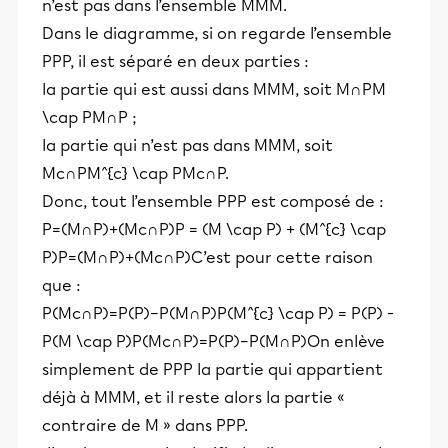
n’est pas dans l’ensemble MMM.
Dans le diagramme, si on regarde l’ensemble
PPP, il est séparé en deux parties :
la partie qui est aussi dans MMM, soit M∩PM
\cap PM∩P ;
la partie qui n’est pas dans MMM, soit
Mc∩PM^{c} \cap PMc∩P.
Donc, tout l’ensemble PPP est composé de :
P=(M∩P)+(Mc∩P)P = (M \cap P) + (M^{c} \cap
P)P=(M∩P)+(Mc∩P)C’est pour cette raison
que :
P(Mc∩P)=P(P)−P(M∩P)P(M^{c} \cap P) = P(P) -
P(M \cap P)P(Mc∩P)=P(P)−P(M∩P)On enlève
simplement de PPP la partie qui appartient
déjà à MMM, et il reste alors la partie «
contraire de M » dans PPP.