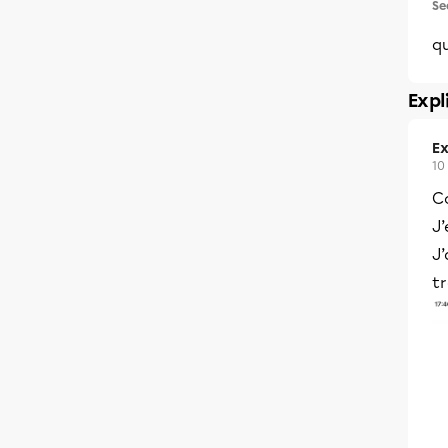
Se
q
Expl
Ex
10
C
J’
J’
tr