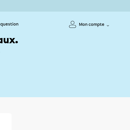
 question
Mon compte
aux.
!