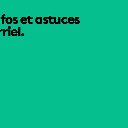
nfos et astuces
riel.