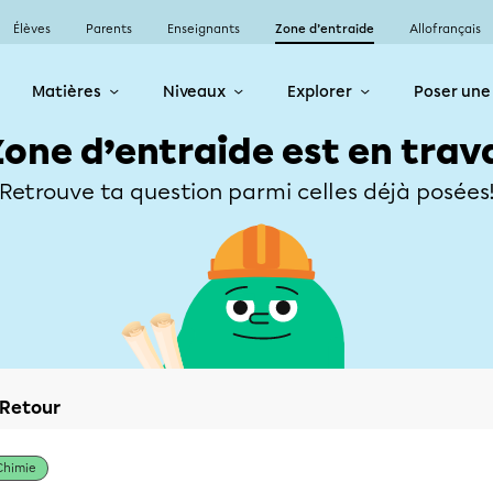
Élèves
Parents
Enseignants
Zone d’entraide
Allofrançais
Matières
Niveaux
Explorer
Poser une
Zone d’entraide est en trav
Retrouve ta question parmi celles déjà posées
Retour
Chimie