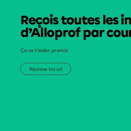
Reçois toutes les i
d’Alloprof par cour
Ça va t’aider, promis!
Abonne-toi ici!