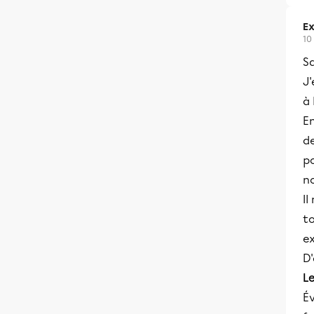
Ex
10
S
J'
à 
En
de
po
n
Il
to
e
D'
Le
Év