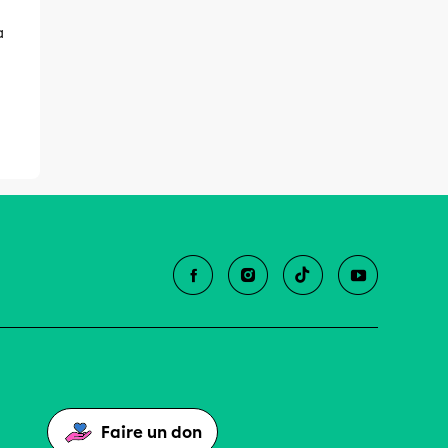
à
Faire un don