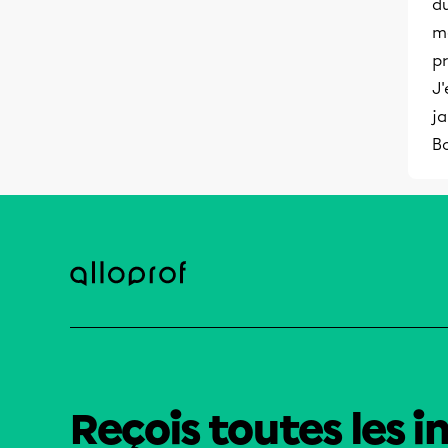
du
me
pr
J'
ja
B
Reçois toutes les i