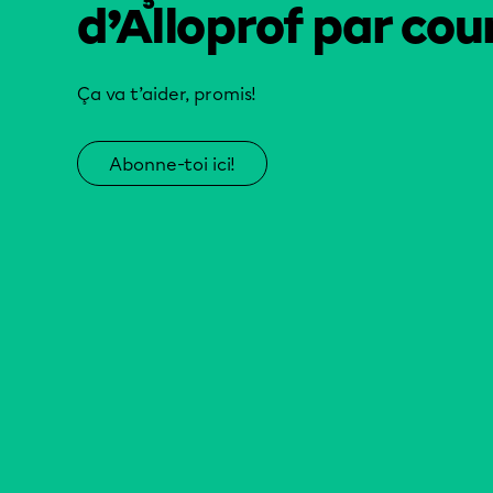
d’Alloprof par cour
Ça va t’aider, promis!
Abonne-toi ici!