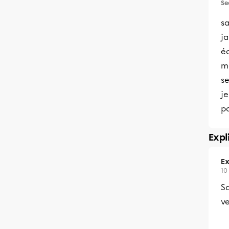
Se
sa
ja
éc
ma
se
je
po
Expl
Ex
10
Sa
v