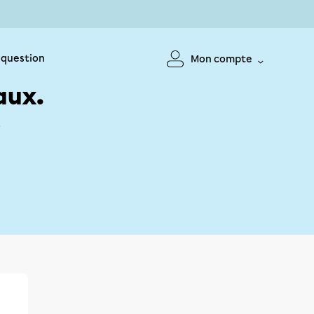
 question
Mon compte
aux.
!