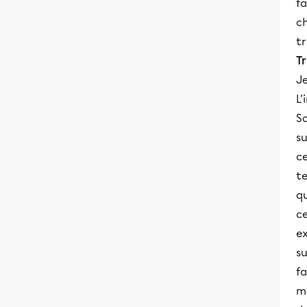
fa
ch
tr
Tr
J
L
So
su
c
te
qu
ce
ex
su
fa
m