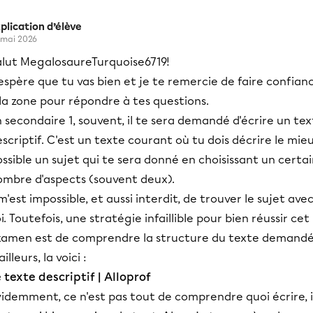
plication d’élève
 mai 2026
alut MegalosaureTurquoise6719!
espère que tu vas bien et je te remercie de faire confian
la zone pour répondre à tes questions.
 secondaire 1, souvent, il te sera demandé d'écrire un te
scriptif. C'est un texte courant où tu dois décrire le mie
ssible un sujet qui te sera donné en choisissant un certa
ombre d'aspects (souvent deux).
 m'est impossible, et aussi interdit, de trouver le sujet ave
i. Toutefois, une stratégie infaillible pour bien réussir cet
xamen est de comprendre la structure du texte demandé
ailleurs, la voici :
 texte descriptif | Alloprof
idemment, ce n'est pas tout de comprendre quoi écrire, i