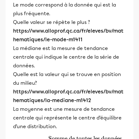
Le mode correspond à la donnée qui est la
plus fréquente.
Quelle valeur se répète le plus ?
https://www.alloprof.qc.ca/fr/eleves/bv/mat
hematiques/le-mode-m1411
La médiane est la mesure de tendance
centrale qui indique le centre de la série de
données.
Quelle est la valeur qui se trouve en position
du milieu?
https://www.alloprof.qc.ca/fr/eleves/bv/mat
hematiques/la-mediane-m1412
La moyenne est une mesure de tendance
centrale qui représente le centre d’équilibre
d’une distribution.
Somme de toutes les donn
ˊ
e
es