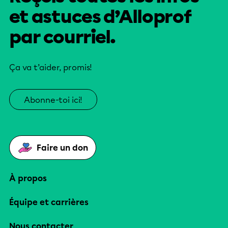
et astuces d’Alloprof
par courriel.
Ça va t’aider, promis!
Abonne-toi ici!
Faire un don
À propos
Équipe et carrières
Nous contacter