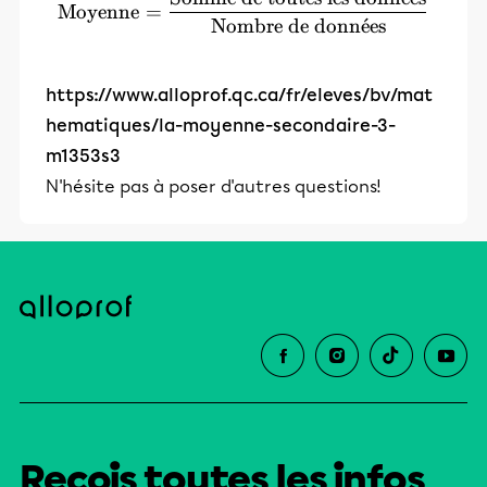
\text{Moyenne} = \dfrac{
Moyenne
=
Nombre de donn
ˊ
e
es
https://www.alloprof.qc.ca/fr/eleves/bv/mat
hematiques/la-moyenne-secondaire-3-
m1353s3
N'hésite pas à poser d'autres questions!
Reçois toutes les infos