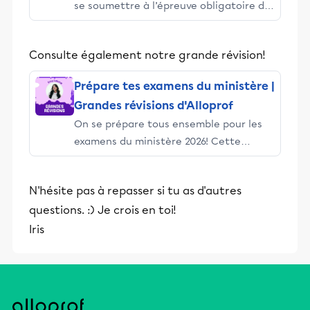
se soumettre à l’épreuve obligatoire de
français du ministère de l’Éducation du
Québec. Voici ce que vous pouvez faire
Consulte également notre grande révision!
pour accompagner votre enfant lors de
sa préparation.
Prépare tes examens du ministère |
Grandes révisions d'Alloprof
On se prépare tous ensemble pour les
examens du ministère 2026! Cette
année, on vise 75 000 élèves – en
français, maths, histoire et sciences. On
N'hésite pas à repasser si tu as d'autres
t’y attend!
questions. :) Je crois en toi!
Iris