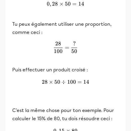
0
,
28
×
50
0,28 \times 50 = 14
=
14
Tu peux également utiliser une proportion,
comme ceci :
28
?
\frac{28}{100}=\frac{?}
=
100
50
Puis effectuer un produit croisé :
28
×
50
÷
28 \times 50 \div 100 = 14
100
=
14
C'est la même chose pour ton exemple. Pour
calculer le 15% de 80, tu dois résoudre ceci :
0
,
15
0,15 \times 80
×
80