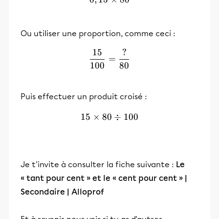
Ou utiliser une proportion, comme ceci :
15
?
\frac{15}{100}=\frac{?}
=
100
80
Puis effectuer un produit croisé :
15
×
80
15 \times 80 \div 100
÷
100
Je t'invite à consulter la fiche suivante :
Le
« tant pour cent » et le « cent pour cent » |
Secondaire | Alloprof